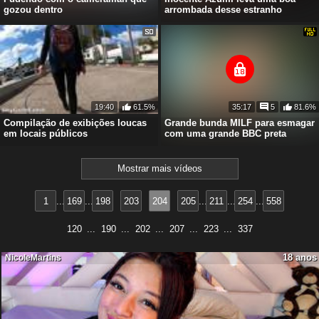
gozou dentro
arrombada desse estranho
19:40
61.5%
35:17
5
81.6%
Compilação de exibições loucas
Grande bunda MILF para esmagar
em locais públicos
com uma grande BBC preta
Mostrar mais vídeos
1
169
198
203
204
205
211
254
558
120
...
190
...
202
...
207
...
223
...
337
18 anos
NicoleMartins