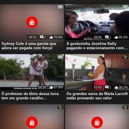
08:01
1
76.8%
08:05
1
85.2%
Sydney Cole é uma garota que
A gostosinha Joseline Kelly
adora ser pegada com força!
pagando o estacionamento com
uma chupada!
08:34
67.9%
51:43
1
58.1%
O professor de tênis dessa loira
Os grandes seios de Marta Lacroft
tem um grande caralho
estão provando seu valor
suculento!