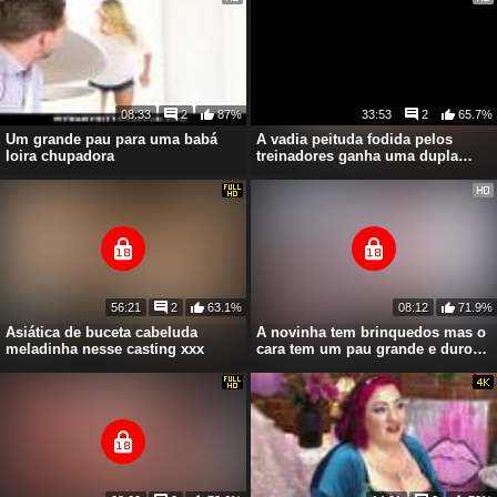
08:33
2
87%
33:53
2
65.7%
Um grande pau para uma babá
A vadia peituda fodida pelos
loira chupadora
treinadores ganha uma dupla
penetração
56:21
2
63.1%
08:12
71.9%
Asiática de buceta cabeluda
A novinha tem brinquedos mas o
meladinha nesse casting xxx
cara tem um pau grande e duro
pra ela!