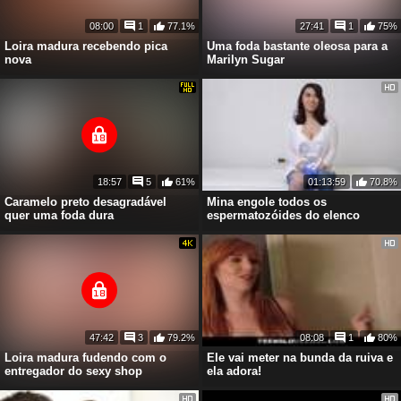
08:00
1
77.1%
27:41
1
75%
Loira madura recebendo pica
Uma foda bastante oleosa para a
nova
Marilyn Sugar
18:57
5
61%
01:13:59
70.8%
Caramelo preto desagradável
Mina engole todos os
quer uma foda dura
espermatozóides do elenco
47:42
3
79.2%
08:08
1
80%
Loira madura fudendo com o
Ele vai meter na bunda da ruiva e
entregador do sexy shop
ela adora!