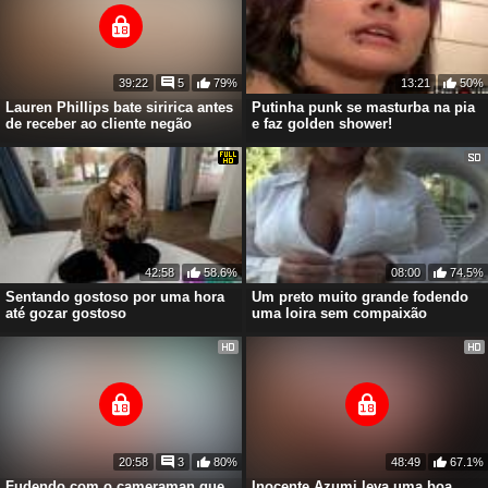
39:22
5
79%
13:21
50%
Lauren Phillips bate siririca antes
Putinha punk se masturba na pia
de receber ao cliente negão
e faz golden shower!
42:58
58.6%
08:00
74.5%
Sentando gostoso por uma hora
Um preto muito grande fodendo
até gozar gostoso
uma loira sem compaixão
20:58
3
80%
48:49
67.1%
Fudendo com o cameraman que
Inocente Azumi leva uma boa