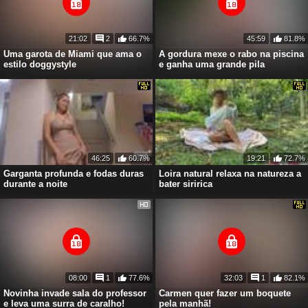
21:02
2
66.7%
45:59
81.8%
Uma garota de Miami que ama o
A gordura mexe o rabo na piscina
estilo doggystyle
e ganha uma grande pila
46:25
60.7%
19:21
72.7%
Garganta profunda e fodas duras
Loira natural relaxa na natureza a
durante a noite
bater siririca
08:00
1
77.6%
32:03
1
82.1%
Novinha invade sala do professor
Carmen quer fazer um boquete
e leva uma surra de caralho!
pela manhã!