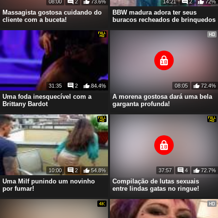
08:00
2
73.6%
14:21
2
72%
Massagista gostosa cuidando do
BBW madura adora ter seus
cliente com a buceta!
buracos recheados de brinquedos
31:35
2
84.4%
08:05
72.4%
Uma foda inesquecível com a
A morena gostosa dará uma bela
Brittany Bardot
garganta profunda!
10:00
2
54.8%
37:57
4
72.7%
Uma Milf punindo um novinho
Compilação de lutas sexuais
por fumar!
entre lindas gatas no ringue!