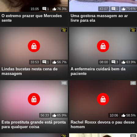
15:05
1
76.3%
43:07
1
75.6%
O extremo prazer que Mercedes
Uma gostosa massagem ao ar
sente
livre para ela
33:53
1
56.7%
08:00
3
63.9%
Lindas bucetas nesta cena de
A enfermeira cuidará bem da
massagem
paciente
56:33
65.9%
10:06
58.5%
Esta prostituta grande está pronta
Rachel Roxxx devora o pau desse
para qualquer coisa
homem