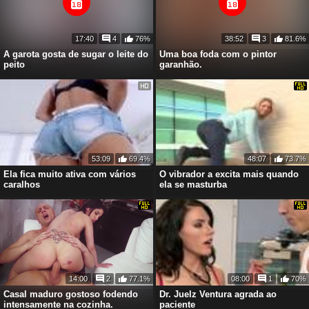
17:40
4
76%
38:52
3
81.6%
A garota gosta de sugar o leite do
Uma boa foda com o pintor
peito
garanhão.
53:09
69.4%
48:07
73.7%
Ela fica muito ativa com vários
O vibrador a excita mais quando
caralhos
ela se masturba
14:00
2
77.1%
08:00
1
70%
Casal maduro gostoso fodendo
Dr. Juelz Ventura agrada ao
intensamente na cozinha.
paciente