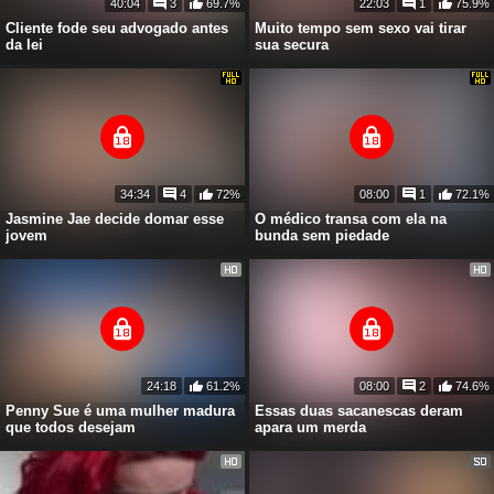
40:04
3
69.7%
22:03
1
75.9%
Cliente fode seu advogado antes
Muito tempo sem sexo vai tirar
da lei
sua secura
34:34
4
72%
08:00
1
72.1%
Jasmine Jae decide domar esse
O médico transa com ela na
jovem
bunda sem piedade
24:18
61.2%
08:00
2
74.6%
Penny Sue é uma mulher madura
Essas duas sacanescas deram
que todos desejam
apara um merda