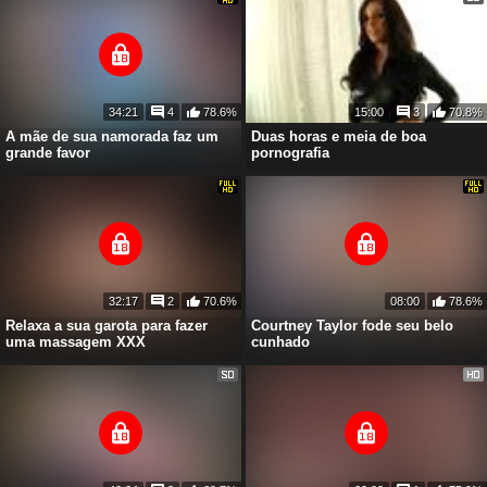
34:21
4
78.6%
15:00
3
70.8%
A mãe de sua namorada faz um
Duas horas e meia de boa
grande favor
pornografia
32:17
2
70.6%
08:00
78.6%
Relaxa a sua garota para fazer
Courtney Taylor fode seu belo
uma massagem XXX
cunhado