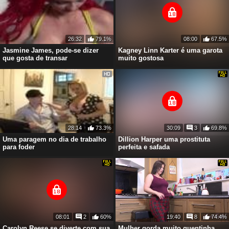
26:32
79.1%
08:00
67.5%
Jasmine James, pode-se dizer
Kagney Linn Karter é uma garota
que gosta de transar
muito gostosa
28:14
73.3%
30:09
3
69.8%
Uma paragem no dia de trabalho
Dillion Harper uma prostituta
para foder
perfeita e safada
08:01
2
60%
19:40
8
74.4%
Carolyn Reese se diverte com sua
Mulher gorda muito quentinha