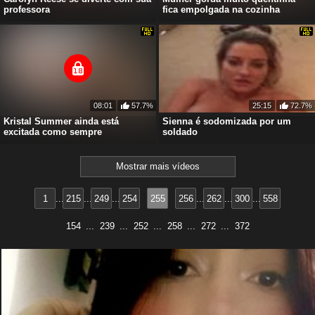
professora
fica empolgada na cozinha
08:01
57.7%
25:15
72.7%
Kristal Summer ainda está
Sienna é sodomizada por um
excitada como sempre
soldado
Mostrar mais vídeos
1
215
249
254
255
256
262
300
558
154
...
239
...
252
...
258
...
272
...
372
25 anos
sidgy592