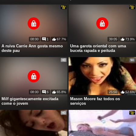
08:00
1
67.7%
39:05
73.9%
A ruiva Carrie Ann gosta mesmo
Uma garota oriental com uma
deste pau
buceta rapada e peituda
08:00
6
65.8%
25:50
52.6%
Milf gigantescamente excitada
Mason Moore faz todos os
come o jovem
serviços