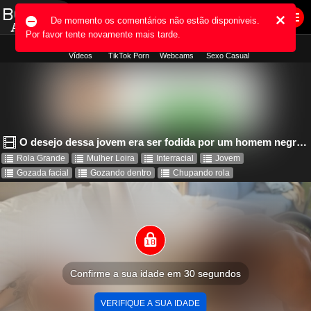
1
Vídeos
TikTok Porn
Webcams
Sexo Casual
O desejo dessa jovem era ser fodida por um homem negro como este.
Rola Grande
Mulher Loira
Interracial
Jovem
Gozada facial
Gozando dentro
Chupando rola