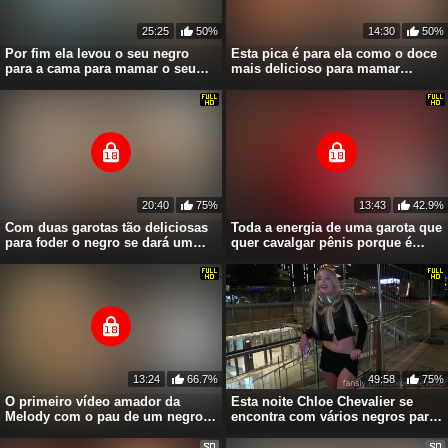
18 anos
24 anos
EmmaBeaumont
AngelAlba
25:25
50%
14:30
50%
Por fim ela levou o seu negro
Esta pica é para ela como o doce
para a cama para mamar o seu
mais delicioso para mamar
pito
sempre
Direct
Direct
22 anos
28 anos
BoobZillaa
EllsaSin
20:40
75%
13:43
42.9%
Com duas garotas tão deliciosas
Toda a energia de uma garota que
Direct
Direct
para foder o negro se dará um
quer cavalgar pênis porque é
banquete
negro
13:24
66.7%
49:58
75%
O primeiro vídeo amador da
Esta noite Chloe Chevalier se
Melody com o pau de um negro
encontra com vários negros para
em sua casa
foder