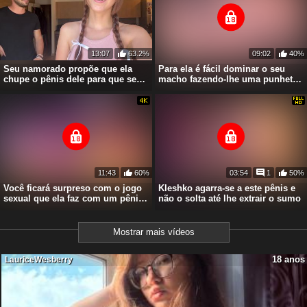
13:07
63.2%
09:02
40%
Seu namorado propõe que ela
Para ela é fácil dominar o seu
chupe o pênis dele para que seus
macho fazendo-lhe uma punheta
seguidores vejam.
e fodendo
11:43
60%
03:54
1
50%
Você ficará surpreso com o jogo
Kleshko agarra-se a este pênis e
sexual que ela faz com um pênis
não o solta até lhe extrair o sumo
e uma roda
Mostrar mais vídeos
18 anos
LauriceWesberry