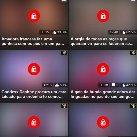
08:15
33.3%
12:48
62.5%
Amadora francesa faz uma
A orgia de todas as raças que
punheta com os pés em um pau
queiram vir para se foderem sem
negro
parar
12:15
50%
08:38
1
42.9%
Goddexx Daphne procura um cara
A gata da bunda grande adora dar
tatuado para ordenhá-lo como
linguadas no pau de seu amigo
uma vaca
tatuado