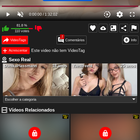
81.8
%
110
votes
2
VideoTags
Comentários
Info
Este video não tem VideoTag
Acrescentar
Sexo Real
18 anos
25 anos
DanikaPlassmann
YaelBreehl
Direct
Direct
24 anos
25 anos
AylinRoze
VelvetSpell
Vídeos Relacionados
Direct
Direct