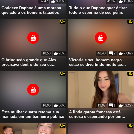
07:47
33.3%
41:37
15.8%
Goddexx Daphne é uma morena
Tudo o que Daphne quer é tirar
que adora os homens tatuados
todo o esperma de seu pênis
18:53
75%
46:43
2
77.6%
O brinquedo grande que Alex
Victoria e seu homem negro
precisava dentro do seu cu
estão se divertindo muito ao
quente
transar dessa maneira
16:00
50%
13:07
1
52.2%
Esta mulher guarra retoma sua
A linda garota francesa está
mamada em um banheiro público
curiosa e esperando por um
gostinho desse pau grande