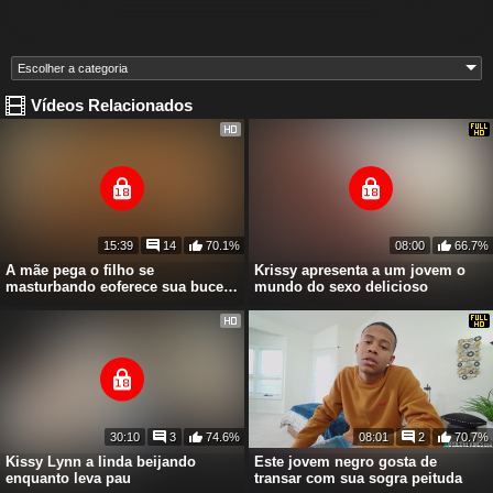
Vídeos Relacionados
15:39
14
70.1%
08:00
66.7%
A mãe pega o filho se
Krissy apresenta a um jovem o
masturbando eoferece sua buceta
mundo do sexo delicioso
para ele gozar
30:10
3
74.6%
08:01
2
70.7%
Kissy Lynn a linda beijando
Este jovem negro gosta de
enquanto leva pau
transar com sua sogra peituda