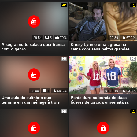
29:54
5
70%
29:39
67.2%
A sogra muito safada quer transar
Krissy Lynn é uma tigresa na
com o genro
cama com seus peitos grandes.
08:00
1
69.6%
01:10:19
63.3%
Uma aula de culinária que
Pênis duro na bunda de duas
termina em um ménage à trois
líderes de torcida universitária